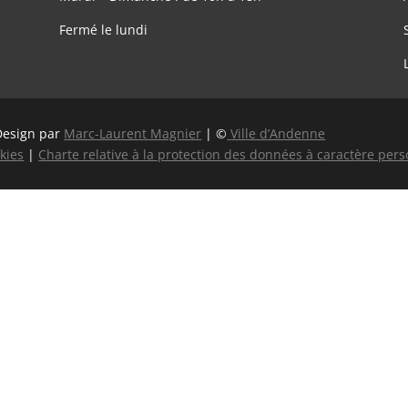
Fermé le lundi
Design par
Marc-Laurent Magnier
| ©
Ville d’Andenne
kies
|
Charte relative à la protection des données à caractère per