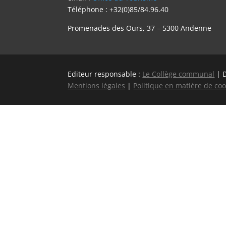
Téléphone : +32(0)85/84.96.40
Promenades des Ours, 37 – 5300 Andenne
Editeur responsable :
Le Collège communal
| 
Mentions légales
|
Politique en matière de coo