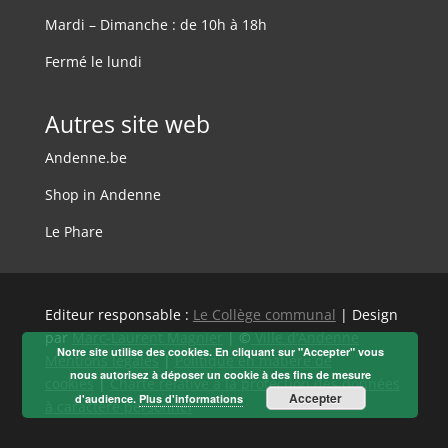
Mardi – Dimanche : de 10h à 18h
Fermé le lundi
Autres site web
Andenne.be
Shop in Andenne
Le Phare
Editeur responsable :
Le Collège communal
| Design
par
Marc-Laurent Magnier
| ©
Ville d’Andenne
Notre site utilise des cookies. En cliquant sur "Accepter" vous
Mentions légales
|
Politique en matière de
nous autorisez à déposer un cookie à des fins de mesure
cookies
|
Charte relative à la protection des données
Accepter
d'audience.
Plus d'informations
à caractère personnel