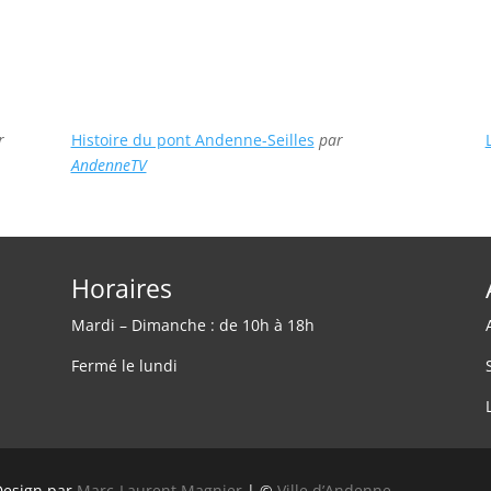
r
Histoire du pont Andenne-Seilles
par
AndenneTV
Horaires
Mardi – Dimanche : de 10h à 18h
Fermé le lundi
Design par
Marc-Laurent Magnier
| ©
Ville d’Andenne