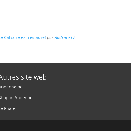
Le Calvaire est restauré!
par
AndenneTV
Autres site web
Andenne.be
Shop in Andenne
Le Phare