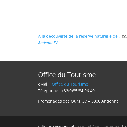
A la découverte de la réserve naturelle de…
pa
AndenneTV
Office du Tourisme
eMail :
Office du Tourisme
Téléphone : +32(0)85/84.96.40
Promenades des Ours, 37 – 5300 Andenne
Editeur responsable :
Le Collège communal
| 