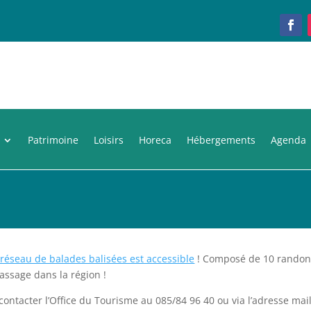
Patrimoine
Loisirs
Horeca
Hébergements
Agenda
réseau de balades balisées est accessible
! Composé de 10 randonné
assage dans la région !
à contacter l’Office du Tourisme au 085/84 96 40 ou via l’adresse 