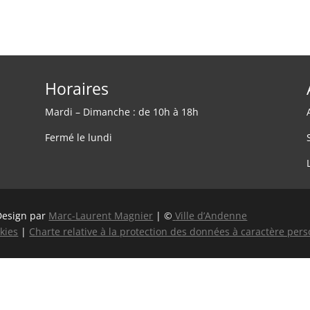
Horaires
Mardi – Dimanche : de 10h à 18h
Fermé le lundi
Design par
Marc-Laurent Magnier
| ©
Ville d’Andenne
kies
|
Charte relative à la protection des données à caractère per