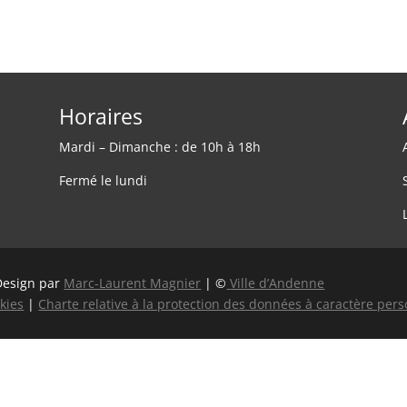
Horaires
Mardi – Dimanche : de 10h à 18h
Fermé le lundi
Design par
Marc-Laurent Magnier
| ©
Ville d’Andenne
kies
|
Charte relative à la protection des données à caractère per