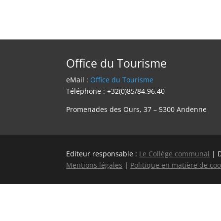
Office du Tourisme
eMail :
Office du Tourisme
Téléphone : +32(0)85/84.96.40
Promenades des Ours, 37 – 5300 Andenne
Editeur responsable :
Le Collège communal
| 
Mentions légales
|
Politique en matière de coo