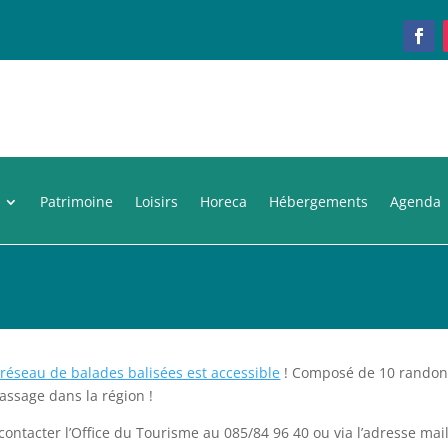
Patrimoine
Loisirs
Horeca
Hébergements
Agenda
réseau de balades balisées est accessible
! Composé de 10 randonné
assage dans la région !
à contacter l’Office du Tourisme au 085/84 96 40 ou via l’adresse 