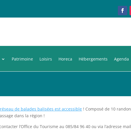
Patrimoine
Loisirs
Horeca
Hébergements
Agenda
réseau de balades balisées est accessible
! Composé de 10 randonné
assage dans la région !
à contacter l’Office du Tourisme au 085/84 96 40 ou via l’adresse 