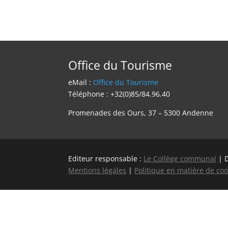
Office du Tourisme
eMail :
Office du Tourisme
Téléphone : +32(0)85/84.96.40
Promenades des Ours, 37 – 5300 Andenne
Editeur responsable :
Le Collège communal
| 
Mentions légales
|
Politique en matière de coo