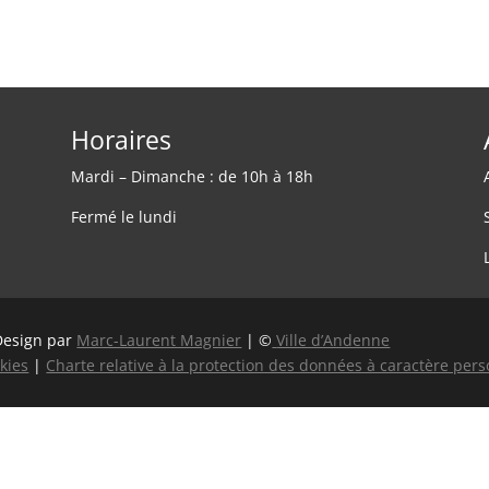
Horaires
Mardi – Dimanche : de 10h à 18h
Fermé le lundi
Design par
Marc-Laurent Magnier
| ©
Ville d’Andenne
kies
|
Charte relative à la protection des données à caractère per