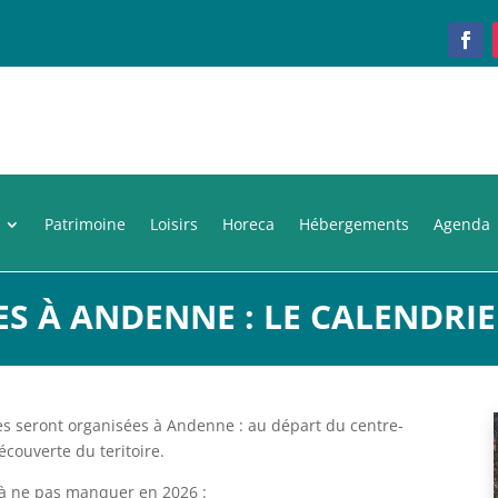
Patrimoine
Loisirs
Horeca
Hébergements
Agenda
 À ANDENNE : LE CALENDRIER
seront organisées à Andenne : au départ du centre-
découverte du teritoire.
 à ne pas manquer en 2026 :