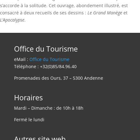
s’accorde à la solitude. Cet ouvrage, abondement illustré, est
consacré à deux recueils de ses dessins :
Le Grand Manège
et
L’Apocalypse
.
Office du Tourisme
eMail :
Office du Tourisme
Téléphone : +32(0)85/84.96.40
Promenades des Ours, 37 – 5300 Andenne
Horaires
Mardi – Dimanche : de 10h à 18h
Fermé le lundi
Autres site web