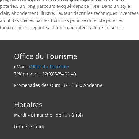
poteries, un long parcours évoqué dans ce livre. Dans un style
clair, abondement illustré, l’auteur décrit les techniques inventées
au fil des siècles par les hommes pour se doter de poteries
toujours plus élégantes et mieux adaptées à leurs besoins.
Office du Tourisme
eMail :
Office du Tourisme
Téléphone : +32(0)85/84.96.40
Promenades des Ours, 37 – 5300 Andenne
Horaires
Mardi – Dimanche : de 10h à 18h
Fermé le lundi