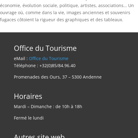
économie, évolution sociale, politique, artistes, associations… Un
ouvrage où, comme dans la vie, images anciennes et souvenirs
fugaces côtoient la rigueur des graphiques et des tableaux.
Office du Tourisme
eMail :
Office du Tourisme
Téléphone : +32(0)85/84.96.40
Promenades des Ours, 37 – 5300 Andenne
Horaires
Mardi – Dimanche : de 10h à 18h
Fermé le lundi
Autres site web