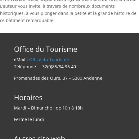
L’auteur vous invite, à travers de nombreux documents
historiques, à vous plonger dans la petite et la grande histoire de
ce bâtiment remarquable.
Office du Tourisme
eMail :
Office du Tourisme
Téléphone : +32(0)85/84.96.40
Promenades des Ours, 37 – 5300 Andenne
Horaires
Mardi – Dimanche : de 10h à 18h
Fermé le lundi
Autres site web