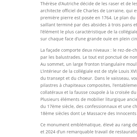
Thérèse d’Autriche décide de les raser et de l
architecte officiel de Charles de Lorraine, qui 
première pierre est posée en 1764. Le plan du
saillant terminé par des absides à trois pans e
l’élément le plus caractéristique de la collégi
sur chaque face d’une grande ouïe en plein cint
La façade comporte deux niveaux : le rez-de-ch
par les balustrades. Le tout est ponctué de no
Au sommet, un large fronton triangulaire moulu
L’intérieur de la collégiale est de style Louis XV
du transept et du choeur. Dans le vaisseau, vo
pilastres à chapiteaux composites, l’entableme
collatéraux et la fausse coupole à la croisée du
Plusieurs éléments de mobilier liturgique ancie
du 17ème siècle, des confessionnaux et une ch
18ème siècles dont Le Massacre des Innocents 
Ce monument emblématique, élevé au rang de p
et 2024 d’un remarquable travail de restaurati