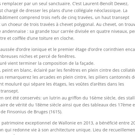
es remplacer par un seul sanctuaire. C’est Laurent-Benoît Dewez,
est chargé de dresser les plans d’une collégiale néoclassique. La
 bâtiment comprend trois nefs de cinq travées, un haut transept
t un choeur de trois travées à chevet polygonal. Au chevet, on trou
ale andennaise : sa grande tour carrée divisée en quatre niveaux, p
re et coiffée d’une toiture en cloche.
aussée d’ordre ionique et le premier étage d’ordre corinthien enc
mbreuses niches et percé de fenêtres.
ré vient terminer la composition de la façade.
I, peint en blanc, éclairé par les fenêtres en plein cintre des collaté
us remarquerez les arcades en plein cintre, les piliers cantonnés d
nt mouluré qui sépare les étages, les voûtes d’arêtes dans les
 transept.
n ont été conservés: un lutrin au griffon du 16ème siècle, des stal
aire de vérité du 18ème siècle ainsi que des tableaux des 17ème e
de Finsonius de Bruges (1615).
atrimoine exceptionnel de Wallonie en 2013, a bénéficié entre 2
on qui redonne vie à son architecture unique. Lieu de recueillemen