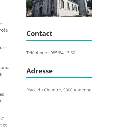
ve
ercée
Contact
adré
Téléphone : 085/84.13.60
raux,
Adresse
e
Place du Chapitre, 5300 Andenne
les
t
021
t et