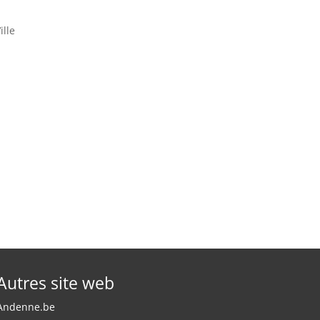
ille
Autres site web
Andenne.be