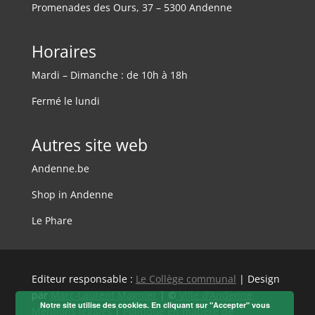
Promenades des Ours, 37 – 5300 Andenne
Horaires
Mardi – Dimanche : de 10h à 18h
Fermé le lundi
Autres site web
Andenne.be
Shop in Andenne
Le Phare
Editeur responsable :
Le Collège communal
| Design
par
Marc-Laurent Magnier
| ©
Ville d’Andenne
Notre site utilise des cookies. En cliquant sur "Accepter" vous
Mentions légales
|
Politique en matière de