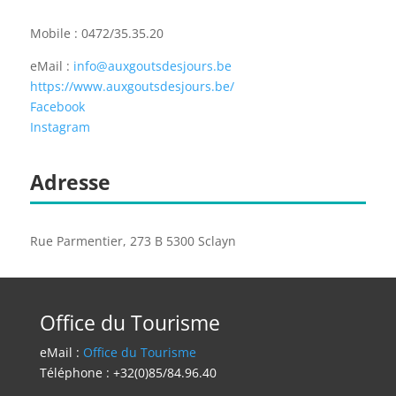
Mobile : 0472/35.35.20
eMail :
info@auxgoutsdesjours.be
https://www.auxgoutsdesjours.be/
Facebook
Instagram
Adresse
Rue Parmentier, 273 B 5300 Sclayn
Office du Tourisme
eMail :
Office du Tourisme
Téléphone : +32(0)85/84.96.40