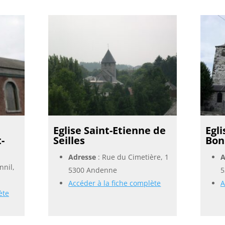
Eglise Saint-Etienne de
Egli
-
Seilles
Bon
Adresse
: Rue du Cimetière, 1
A
nnil,
5300 Andenne
5
Accéder à la fiche complète
A
ète