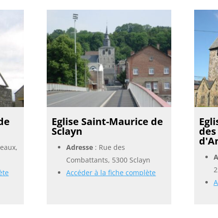
 de
Eglise Saint-Maurice de
Egli
Sclayn
des
d'A
neaux,
Adresse
: Rue des
A
Combattants, 5300 Sclayn
2
ète
Accéder à la fiche complète
A