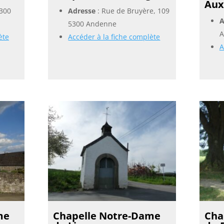
Auxi
5300
Adresse
: Rue de Bruyère, 109
A
5300 Andenne
A
ète
Accéder à la fiche complète
A
me
Chapelle Notre-Dame
Cha