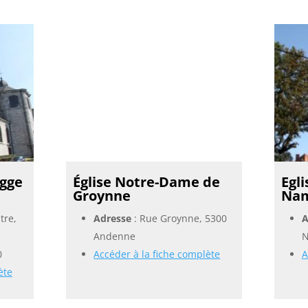
egge
Église Notre-Dame de
Egl
Groynne
Na
tre,
Adresse
: Rue Groynne, 5300
A
Andenne
N
0
Accéder à la fiche complète
A
ète