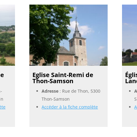
de
Eglise Saint-Remi de
Égl
Thon-Samson
Lan
n-
Adresse
: Rue de Thon, 5300
A
in
Thon-Samson
S
ète
Accéder à la fiche complète
A