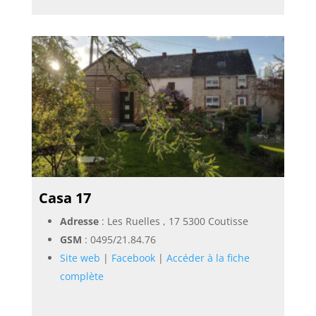
Casa 17
Adresse
: Les Ruelles , 17 5300 Coutisse
GSM
:
0495/21.84.76
Site web
|
Facebook
|
Accéder à la fiche
complète