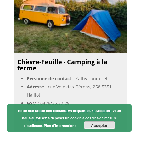
Chèvre-Feuille - Camping à la
ferme
Personne de contact
: Kathy Lanckriet
Adresse
: rue Voie des Gérons, 258 5351
Haillot
GSM
:
0476/35.37.28
Notre site utilise des cookies. En cliquant sur "Accepter" vous
Site web
|
Facebook
|
Accéder à la fiche
nous autorisez à déposer un cookie à des fins de mesure
complète
Accepter
d'audience.
Plus d'informations