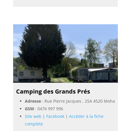
Camping des Grands Prés
Adresse
: Rue Pierre Jacques , 25A 4520 Moha
GSM
:
0476 997 996
Site web
|
Facebook
|
Accéder à la fiche
complète