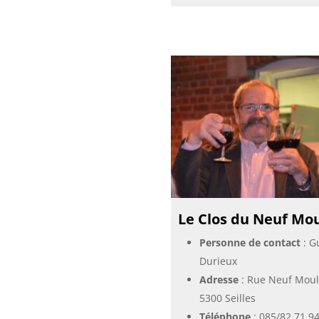
Le Clos du Neuf Mou
Personne de contact
: G
Durieux
Adresse
: Rue Neuf Moul
5300 Seilles
Téléphone
:
085/82.71.9