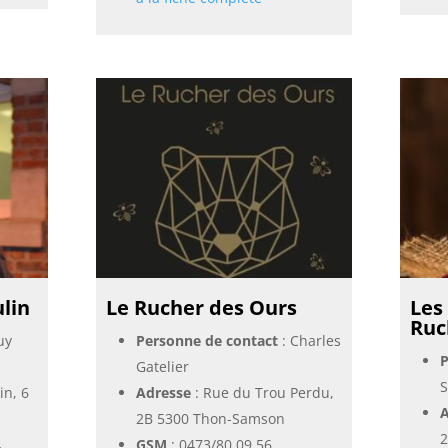
lin
Le Rucher des Ours
Les
Ruc
uy
Personne de contact
: Charles
P
Gatelier
S
in, 6
Adresse
: Rue du Trou Perdu,
A
2B 5300 Thon-Samson
2
4
GSM
:
0473/80.09.56