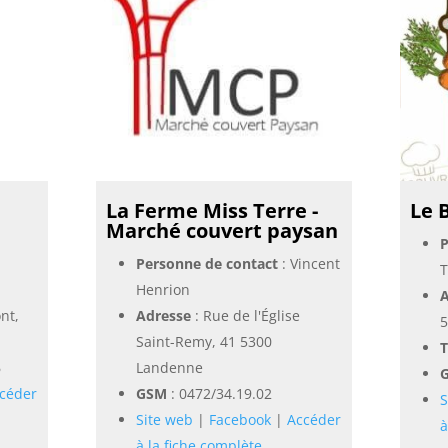
La Ferme Miss Terre -
Le 
Marché couvert paysan
P
Personne de contact
: Vincent
T
Henrion
A
nt,
Adresse
: Rue de l'Église
5
Saint-Remy, 41 5300
T
6
Landenne
céder
GSM
:
0472/34.19.02
S
Site web
|
Facebook
|
Accéder
à
à la fiche complète