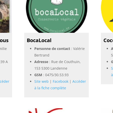
nous
BocaLocal
Coc
milie
Personne de contact
: Valérie
A
Bertrand
5
239 A
Adresse
: Rue de Couthuin,
153 5300 Landenne
S
GSM
:
0475/30.53.93
à
céder
Site web
|
Facebook
|
Accéder
à la fiche complète