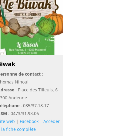
Biwak
ersonne de contact
:
homas Nihoul
dresse
: Place des Tilleuls, 6
300 Andenne
éléphone
:
085/37.18.17
GSM
:
0473/31.93.06
ite web
|
Facebook
|
Accéder
 la fiche complète