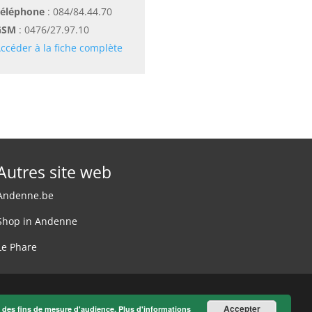
éléphone
:
084/84.44.70
GSM
:
0476/27.97.10
ccéder à la fiche complète
Autres site web
Andenne.be
Shop in Andenne
Le Phare
Accepter
à des fins de mesure d'audience.
Plus d'informations