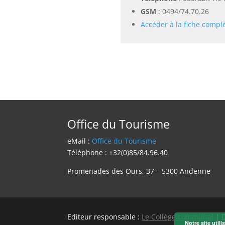
GSM
:
0494/74.70.26
Accéder à la fiche compl
Office du Tourisme
eMail :
Office du Tourisme
Téléphone : +32(0)85/84.96.40
Promenades des Ours, 37 – 5300 Andenne
Editeur responsable :
Le Collège communal
| 
Notre site util