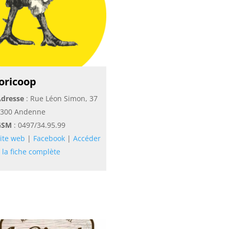
oricoop
dresse
: Rue Léon Simon, 37
300 Andenne
GSM
:
0497/34.95.99
ite web
|
Facebook
|
Accéder
 la fiche complète