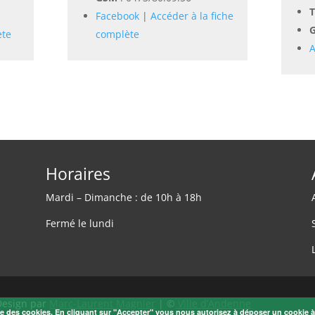
T
Facebook
|
Accéder à la fiche
ète
complète
A
Horaires
Mardi – Dimanche : de 10h à 18h
Fermé le lundi
Design par
Marc-Laurent Magnier
| ©
Ville d’Andenne
ise des cookies. En cliquant sur "Accepter" vous nous autorisez à déposer un cookie 