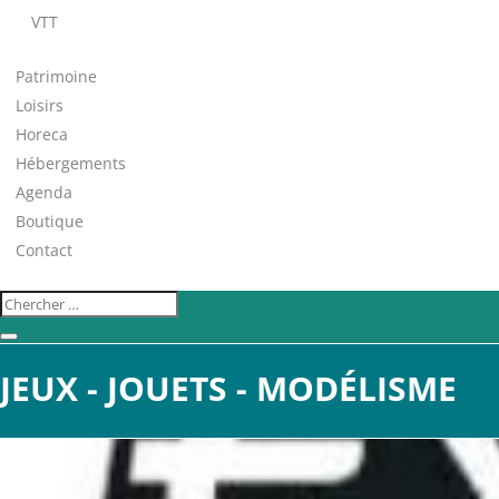
VTT
Patrimoine
Loisirs
Horeca
Hébergements
Agenda
Boutique
Contact
JEUX - JOUETS - MODÉLISME