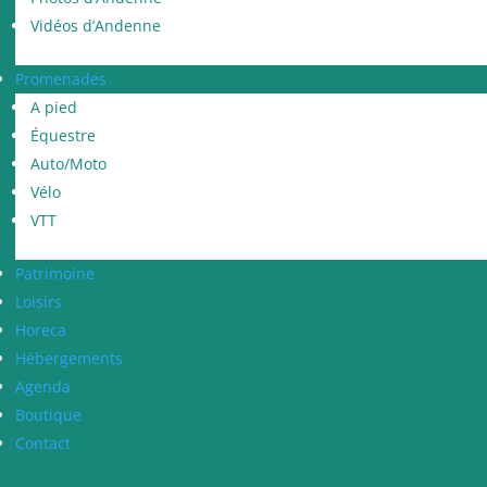
Vidéos d’Andenne
Promenades
A pied
Équestre
Auto/Moto
Vélo
VTT
Patrimoine
Loisirs
Horeca
Hébergements
Agenda
Boutique
Contact