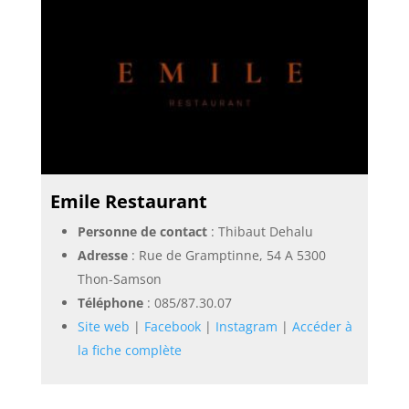
Emile Restaurant
Personne de contact
: Thibaut Dehalu
Adresse
: Rue de Gramptinne, 54 A 5300
Thon-Samson
Téléphone
:
085/87.30.07
Site web
|
Facebook
|
Instagram
|
Accéder à
la fiche complète