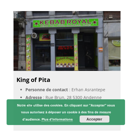
King of Pita
Personne de contact
: Erhan Asrantepe
Adresse
: Rue Brun, 28 5300 Andenne
GSM
:
0466/16.95.57
Notre site utilise des cookies. En cliquant sur "Accepter" vous
nous autorisez à déposer un cookie à des fins de mesure
Facebook
|
Accéder à la fiche complète
Accepter
d'audience.
Plus d'informations