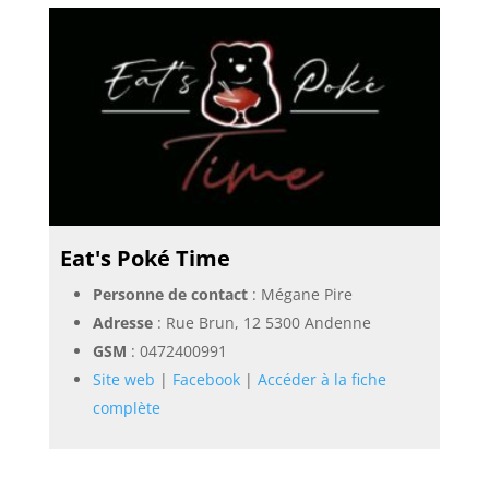
Eat's Poké Time
Personne de contact
: Mégane Pire
Adresse
: Rue Brun, 12 5300 Andenne
GSM
:
0472400991
Site web
|
Facebook
|
Accéder à la fiche
complète