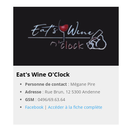
Eat's Wine O'Clock
Personne de contact
: Mégane Pire
Adresse
: Rue Brun, 12 5300 Andenne
GSM
:
0496/69.63.64
Facebook
|
Accéder à la fiche complète