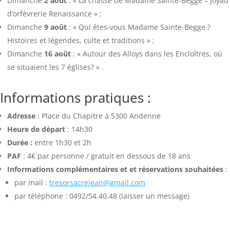
Dimanche
2 août
: « La châsse de Madame Sainte-Begge – Joyau
d’orfèvrerie Renaissance » ;
Dimanche
9 août
: « Qui êtes-vous Madame Sainte-Begge ?
Histoires et légendes, culte et traditions » ;
Dimanche
16 août
: « Autour des Alloys dans les Encloîtres, où
se situaient les 7 églises? » .
Informations pratiques :
Adresse
: Place du Chapitre à 5300 Andenne
Heure de départ
: 14h30
Durée :
entre 1h30 et 2h
PAF
: 4€ par personne / gratuit en dessous de 18 ans
Informations complémentaires et et réservations souhaitées
:
par mail :
tresorsacrejean@gmail.com
par téléphone : 0492/54.40.48 (laisser un message)