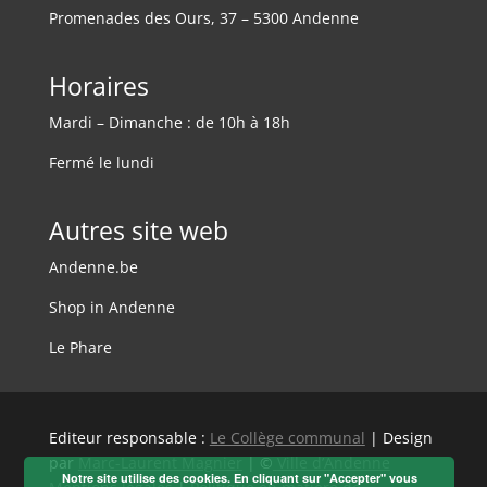
Promenades des Ours, 37 – 5300 Andenne
Horaires
Mardi – Dimanche : de 10h à 18h
Fermé le lundi
Autres site web
Andenne.be
Shop in Andenne
Le Phare
Editeur responsable :
Le Collège communal
| Design
par
Marc-Laurent Magnier
| ©
Ville d’Andenne
Notre site utilise des cookies. En cliquant sur "Accepter" vous