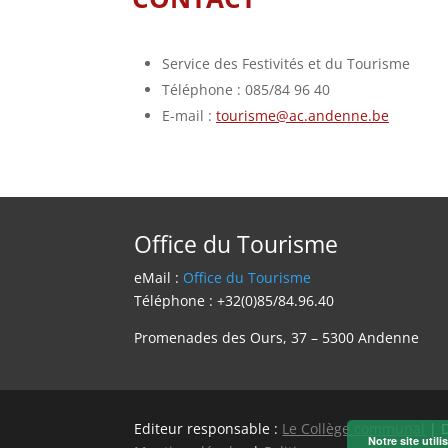
Service des Festivités et du Tourisme
Téléphone : 085/84 96 40
E-mail :
tourisme@ac.andenne.be
Office du Tourisme
eMail :
Office du Tourisme
Téléphone : +32(0)85/84.96.40
Promenades des Ours, 37 – 5300 Andenne
Editeur responsable :
Le Collège communal
| 
Notre site util