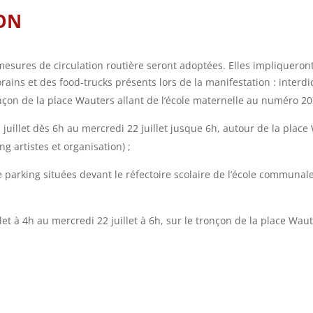
ON
sures de circulation routière seront adoptées. Elles impliqueront 
orains et des food-trucks présents lors de la manifestation : interd
onçon de la place Wauters allant de l’école maternelle au numéro 20 
juillet dès 6h au mercredi 22 juillet jusque 6h, autour de la place
g artistes et organisation) ;
e parking situées devant le réfectoire scolaire de l’école communale
llet à 4h au mercredi 22 juillet à 6h, sur le tronçon de la place Wa