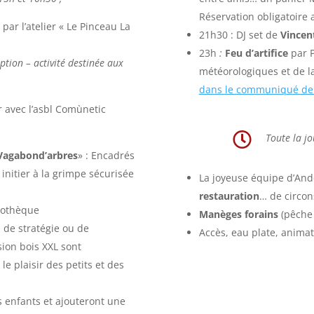
Réservation obligatoire 
par l’atelier « Le Pinceau La
21h30 : DJ set de
Vincen
23h
:
Feu d’artifice
par P
ption – activité destinée aux
météorologiques et de la
dans le communiqué de 
 avec l’asbl Comùnetic

Toute la j
Vagabond’arbres
» : Encadrés
initier à la grimpe sécurisée
La joyeuse équipe d’An
restauration
… de circon
iothèque
Manèges forains
(pêche 
, de stratégie ou de
Accès, eau plate, anima
sion bois XXL sont
le plaisir des petits et des
es enfants et ajouteront une