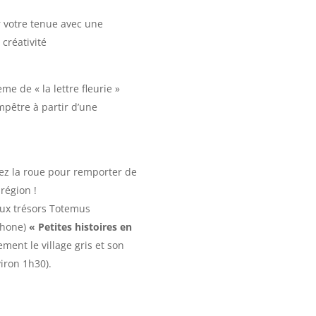
 votre tenue avec une
 créativité
me de « la lettre fleurie »
mpêtre à partir d’une
ez la roue pour remporter de
région !
aux trésors Totemus
tphone)
« Petites histoires en
ment le village gris et son
iron 1h30).