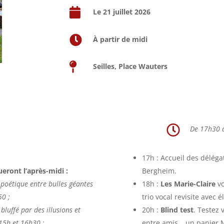

Le 21 juillet 2026

À partir de midi

Seilles, Place Wauters

De 17h30 
17h : Accueil des délég
eront l’après-midi :
Bergheim.
poétique entre bulles géantes
18h :
Les Marie-Claire
v
50 ;
trio vocal revisite avec
bluffé par des illusions et
20h :
Blind test
. Testez
 15h et 16h30 ;
entre amis… un panier M