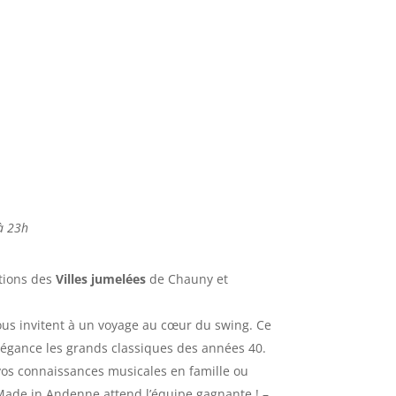
à 23h
ations des
Villes jumelées
de Chauny et
ous invitent à un voyage au cœur du swing. Ce
 élégance les grands classiques des années 40.
 vos connaissances musicales en famille ou
ade in Andenne attend l’équipe gagnante ! –