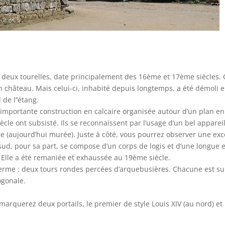
 deux tourelles, date principalement des 16ème et 17ème siècles. 
 un château. Mais celui-ci, inhabité depuis longtemps, a été démoli e
de l’’étang.
importante construction en calcaire organisée autour d’un plan en U
cle ont subsisté. Ils se reconnaissent par l’usage d’un bel apparei
rée (aujourd’hui murée). Juste à côté, vous pourrez observer une ex
sud, pour sa part, se compose d’un corps de logis et d’une longue e
. Elle a été remaniée et exhaussée au 19ème siècle.
erme : deux tours rondes percées d’arquebusières. Chacune est su
ogonale.
arquerez deux portails, le premier de style Louis XIV (au nord) et