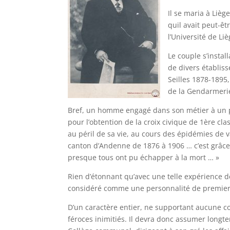
Il se maria à Liè
quil avait peut-
l’Université de Liè
Le couple s’inst
de divers établis
Seilles 1878-1895
de la Gendarmerie
Bref, un homme engagé dans son métier à un poi
pour l’obtention de la croix civique de 1ère cl
au péril de sa vie, au cours des épidémies de v
canton d’Andenne de 1876 à 1906 … c’est grâc
presque tous ont pu échapper à la mort … »
Rien d’étonnant qu’avec une telle expérience d
considéré comme une personnalité de premier 
D’un caractère entier, ne supportant aucune con
féroces inimitiés. Il devra donc assumer longt