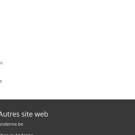
on
de
Autres site web
Andenne.be