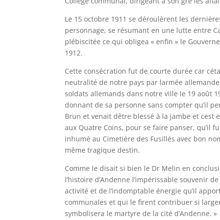
Collège communal, dirigeant à son gré les aff
Le 15 octobre 1911 se déroulèrent les dernières
personnage, se résumant en une lutte entre Ca
plébiscitée ce qui obligea « enfin » le Gouverne
1912.
Cette consécration fut de courte durée car céta
neutralité de notre pays par larmée allemande 
soldats allemands dans notre ville le 19 août 1
donnant de sa personne sans compter qu’il perdi
Brun et venait dêtre blessé à la jambe et cest
aux Quatre Coins, pour se faire panser, qu’il f
inhumé au Cimetière des Fusillés avec bon nom
même tragique destin.
Comme le disait si bien le Dr Melin en conclusio
l’histoire d’Andenne l’impérissable souvenir de l
activité et de l’indomptable énergie qu’il appor
communales et qui le firent contribuer si large
symbolisera le martyre de la cité d’Andenne. »