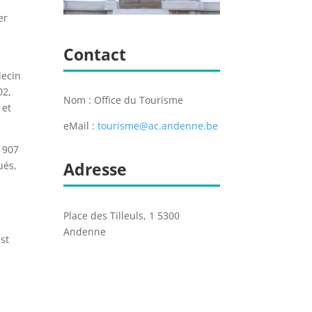
er
Contact
decin
02,
Nom : Office du Tourisme
 et
eMail :
tourisme@ac.andenne.be
1907
Adresse
ués,
Place des Tilleuls, 1 5300
Andenne
st