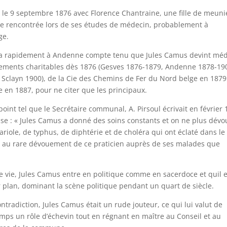
ge le 9 septembre 1876 avec Florence Chantraine, une fille de meuni
être rencontrée lors de ses études de médecin, probablement à
ge.
alla rapidement à Andenne compte tenu que Jules Camus devint mé
sements charitables dès 1876 (Gesves 1876-1879, Andenne 1878-19
, Sclayn 1900), de la Cie des Chemins de Fer du Nord belge en 1879
 en 1887, pour ne citer que les principaux.
nt tel que le Secrétaire communal, A. Pirsoul écrivait en février 
asse : « Jules Camus a donné des soins constants et on ne plus dévo
ariole, de typhus, de diphtérie et de choléra qui ont éclaté dans le
e au rare dévouement de ce praticien auprès de ses malades que
e vie, Jules Camus entre en politique comme en sacerdoce et quil e
plan, dominant la scène politique pendant un quart de siècle.
tradiction, Jules Camus était un rude jouteur, ce qui lui valut de
emps un rôle d’échevin tout en régnant en maître au Conseil et au