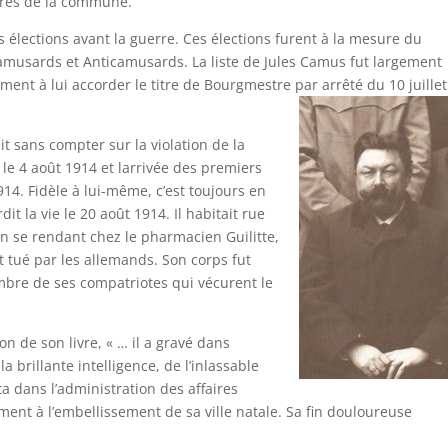
aires de la commune.
 élections avant la guerre. Ces élections furent à la mesure du
musards et Anticamusards. La liste de Jules Camus fut largement
ment à lui accorder le titre de Bourgmestre par arrêté du 10 juillet
it sans compter sur la violation de la
le 4 août 1914 et larrivée des premiers
914. Fidèle à lui-même, c’est toujours en
t la vie le 20 août 1914. Il habitait rue
 en se rendant chez le pharmacien Guilitte,
ut tué par les allemands. Son corps fut
bre de ses compatriotes qui vécurent le
n de son livre, « … il a gravé dans
a brillante intelligence, de l’inlassable
ta dans l’administration des affaires
ment à l’embellissement de sa ville natale. Sa fin douloureuse