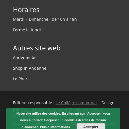
Horaires
Mardi – Dimanche : de 10h à 18h
Fermé le lundi
Autres site web
Andenne.be
Shop in Andenne
Le Phare
Editeur responsable :
Le Collège communal
| Design
par
Marc-Laurent Magnier
| ©
Ville d’Andenne
Notre site utilise des cookies. En cliquant sur "Accepter" vous
Mentions légales
|
Politique en matière de
nous autorisez à déposer un cookie à des fins de mesure
cookies
|
Charte relative à la protection des données
Accepter
d'audience.
Plus d'informations