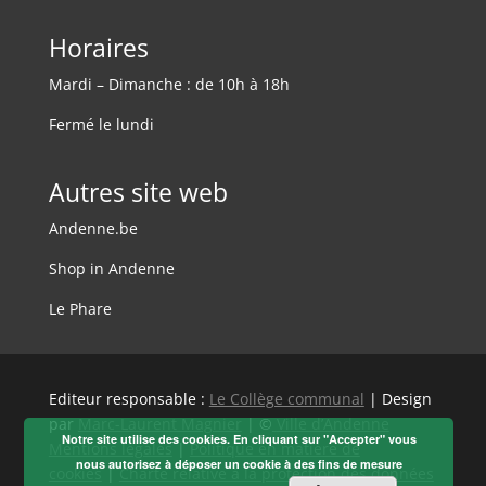
Horaires
Mardi – Dimanche : de 10h à 18h
Fermé le lundi
Autres site web
Andenne.be
Shop in Andenne
Le Phare
Editeur responsable :
Le Collège communal
| Design
par
Marc-Laurent Magnier
| ©
Ville d’Andenne
Notre site utilise des cookies. En cliquant sur "Accepter" vous
Mentions légales
|
Politique en matière de
nous autorisez à déposer un cookie à des fins de mesure
cookies
|
Charte relative à la protection des données