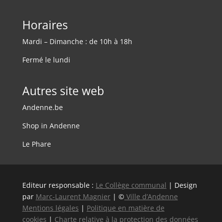
Horaires
Mardi – Dimanche : de 10h à 18h
Fermé le lundi
Autres site web
Andenne.be
Shop in Andenne
Le Phare
Editeur responsable :
Le Collège communal
| Design
par
Marc-Laurent Magnier
| ©
Ville d’Andenne
Mentions légales
|
Politique en matière de
cookies
|
Charte relative à la protection des données