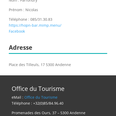
Nom : Parfondry
Prénom : Nicolas
Téléphone : 085/31.30.83
https://hopn-bar.mimp.menu/
Facebook
Adresse
Place des Tilleuls, 17 5300 Andenne
Office du Tourisme
eMail :
Office du Tourisme
Téléphone : +32(0)85/84.96.40
Promenades des Ours, 37 – 5300 Andenne