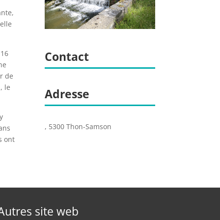
ante,
elle
Contact
 16
ne
ar de
, le
Adresse
y
, 5300 Thon-Samson
dans
s ont
Autres site web