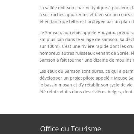
La vallée doit son charme typique à plusieurs f
à ses roches apparentes et bien sûr au cours sin
et en tant que telle, est protégée par un plan 
Le Samson, autrefois appelé Houyoux, prend sa
km plus loin dans le village de Samson. Sa déc
sur 100m). C’est une rivière rapide dont les cr
nombreux autres ruisseaux venant de Sorée, Fl
Samson a fait tourner une dizaine de moulins re
Les eaux du Samson sont pures, ce qui a permis
développer un projet pilote appelé « Meuse Sa
le bassin mosan et d’y rétablir son cycle de vi
été réintroduits dans des rivières belges, dont
Office du Tourisme