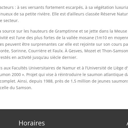
acteurs : à ses versants fortement escarpés, à sa végétation luxuri
ueux de sa petite rivière. Elle est d’ailleurs classée Réserve Natur
de secteur.
 source sur les hauteurs de Gramptinne et se jette dans la Meuse
livité est l’une des plus fortes de la vallée mosane (1m10 en moyen
ues peuvent être surprenantes car elle est rejointe sur son cours p
orée, Sorinne, Courrière et Faulx. À Gesves, Mozet et Thon-Samson
stés en activité jusqu’au siècle dernier.
 aux Facultés Universitaires de Namur et à l’Université de Liège d’
umon 2000 ». Projet qui vise à réintroduire le saumon atlantique 
e complet. Ainsi, depuis 1988, près de 1,5 million de jeunes saumon
 celle du Samson.
Horaires