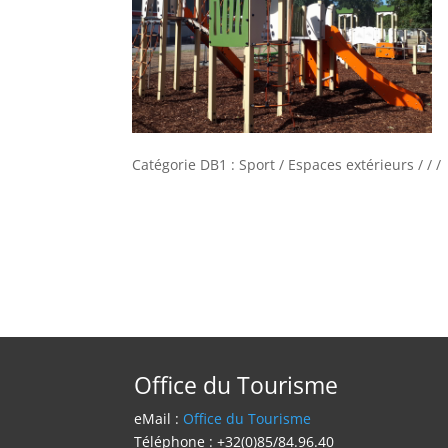
Catégorie DB1 : Sport / Espaces extérieurs / / /
Office du Tourisme
eMail :
Office du Tourisme
Téléphone : +32(0)85/84.96.40