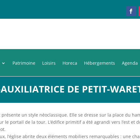
Patrimoine
Loisirs
Horeca
Hébergements
Agenda
AUXILIATRICE DE PETIT-WARE
êt présente un style néoclassique. Elle se dresse sur la place du h
le portail de la tour. L’édifice primitif a été agrandi vers l’est et d
ot.
aux, l’église abrite deux éléments mobiliers remarquables : une cha