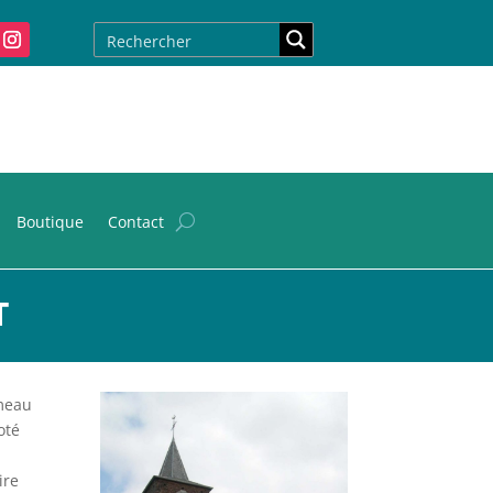
Boutique
Contact
T
ameau
oté
ire