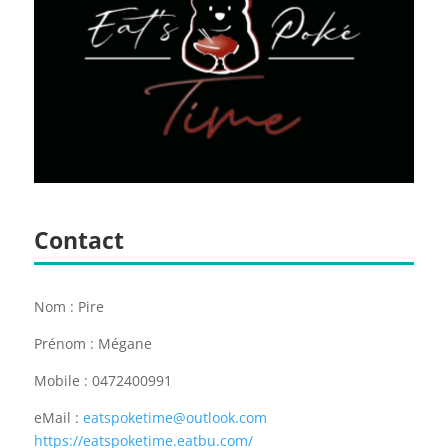
Contact
Nom : Pire
Prénom : Mégane
Mobile : 0472400991
eMail :
eatspoketime@outlook.com
https://eatspoketime.eatbu.com/